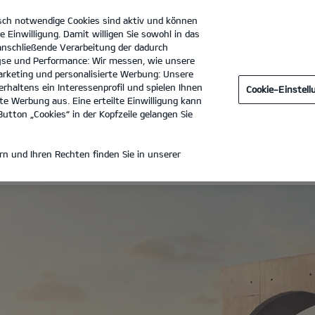
sch notwendige Cookies sind aktiv und können
e Einwilligung. Damit willigen Sie sowohl in das
 anschließende Verarbeitung der dadurch
se und Performance: Wir messen, wie unsere
Autocenter Dresen GmbH
Tel. :
02161 - 992990
rketing und personalisierte Werbung: Unsere
rhaltens ein Interessenprofil und spielen Ihnen
Cookie-Einstel
ON
e Werbung aus. Eine erteilte Einwilligung kann
utton „Cookies“ in der Kopfzeile gelangen Sie
TAGE BLACK EDITION
n und Ihren Rechten finden Sie in unserer