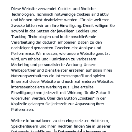
Diese Website verwendet Cookies und ähnliche
open
Technologien. Technisch notwendige Cookies sind aktiv
menu
und können nicht deaktiviert werden. Für alle weiteren
KONTAKT
Zwecke bitten wir um Ihre Einwilligung. Damit willigen Sie
sowohl in das Setzen der jeweiligen Cookies und
Tracking-Technologien und in die anschließende
Der EV3
Probefahrt
Verarbeitung der dadurch erhobenen Daten zu den
nachfolgend genannten Zwecken ein: Analyse und
...
...
DER EV3
Konfigurator
Performance: Wir messen, wie unsere Website genutzt
Der Kia EV3.
wird, um Inhalte und Funktionen zu verbessern.
Marketing und personalisierte Werbung: Unsere
Werbepartner und Dienstleister erstellen auf Basis Ihres
Eine Kraft, die bewegt.
Nutzungsverhaltens ein Interessenprofil und spielen
Ihnen auf dieser Website und auch auf anderen Websites
interessenbasierte Werbung aus. Eine erteilte
Einwilligung kann jederzeit mit Wirkung für die Zukunft
widerrufen werden. Über den Button „Cookies“ in der
Kopfzeile gelangen Sie jederzeit zur Anpassung Ihrer
Präferenzen.
Weitere Informationen zu den eingesetzten Anbietern,
Speicherdauern und Ihren Rechten finden Sie in unserer
Datenschutzerklärung.
> Datenschutz
> Impressum